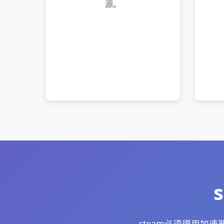
源。
steam必须得用